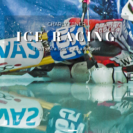
CHARLY EBNER
ICE-RACING
It isn't just a Sport - it's a Religion!